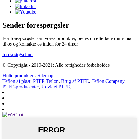
Sender forespørgsler
For forespørgsler om vores produkter, bedes du efterlade din e-mail
til os og kontakte os inden for 24 timer.
forespørgsel nu
© Copyright - 2019-2021: Alle rettigheder forbeholdes.
Hotte produkter
-
Sitemap
Teflon af plast
,
PTFE Teflon
,
Brug af PTFE
,
Teflon Company
,
PTFE-producenter
,
Udvidet PTFE
,