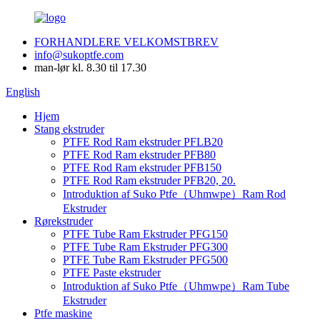
FORHANDLERE VELKOMSTBREV
info@sukoptfe.com
man-lør kl. 8.30 til 17.30
English
Hjem
Stang ekstruder
PTFE Rod Ram ekstruder PFLB20
PTFE Rod Ram ekstruder PFB80
PTFE Rod Ram ekstruder PFB150
PTFE Rod Ram ekstruder PFB20, 20.
Introduktion af Suko Ptfe（Uhmwpe）Ram Rod
Ekstruder
Rørekstruder
PTFE Tube Ram Ekstruder PFG150
PTFE Tube Ram Ekstruder PFG300
PTFE Tube Ram Ekstruder PFG500
PTFE Paste ekstruder
Introduktion af Suko Ptfe（Uhmwpe）Ram Tube
Ekstruder
Ptfe maskine