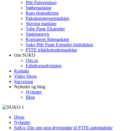
Ptfe Pulvermixer
Støbemaskine
Ram ekstrudering
Pakningspressemaskine
Skiving maskine
Tube Paste Ekstruder
Sintringsovn
Korrugeret Rørmaskine
Suko Ptfe Paste Extruder Instruktion
PTFE trådekstrudermaskine
Om SUKO
Om os
Fabriksrundvisning
Kontakt
Video Show
Successag
Nyheder og blog
Nyheder
Blog
Hjem
Nyheder
SuKo: Din one-stop-leverandør til PTFE-automatiske