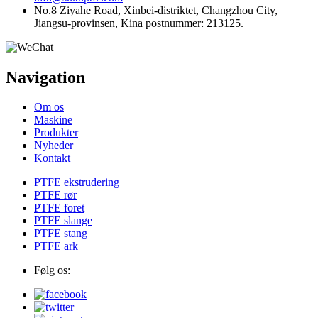
No.8 Ziyahe Road, Xinbei-distriktet, Changzhou City,
Jiangsu-provinsen, Kina postnummer: 213125.
Navigation
Om os
Maskine
Produkter
Nyheder
Kontakt
PTFE ekstrudering
PTFE rør
PTFE foret
PTFE slange
PTFE stang
PTFE ark
Følg os: