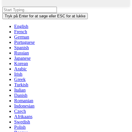
Tryk på Enter for at søge eller ESC for at lukke
English
French
German
Portuguese
Spanish
Russian
Japanese
Korean
Arabic
Irish
Greek
Turkish
Italian
Danish
Romanian
Indonesian
Czech
Afrikaans
Swedish
Polish